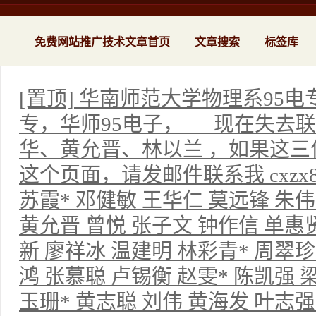
免费网站推广技术文章首页
文章搜索
标签库
[置顶] 华南师范大学物理系95电
专，华师95电子， 现在失去
华、黄允晋、林以兰 ，如果这三
这个页面，请发邮件联系我 cxzx8
苏霞* 邓健敏 王华仁 莫远锋 朱伟
黄允晋 曾悦 张子文 钟作信 单惠贤
新 廖祥冰 温建明 林彩青* 周翠珍
鸿 张慕聪 卢锡衡 赵雯* 陈凯强 
玉珊* 黄志聪 刘伟 黄海发 