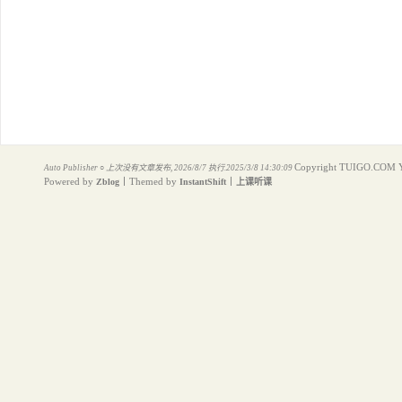
Copyright TUIGO.COM Yo
Auto Publisher
○
上次没有文章发布, 2026/8/7 执行.2025/3/8 14:30:09
Powered by
丨Themed by
丨
Zblog
InstantShift
上课听课