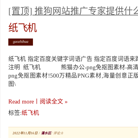
[置顶] 推狗网站推广专家提供什
纸飞机
gaozhihua
纸飞机 指定百度关键字词语广告 指定百度词语来路统计
注明 纸飞机 熊猫办公-png免抠图素材-高清P
png免抠图素材!500万精品PNG素材,海量创意正
图\
Read more丨阅读全文 »
标签:
纸飞机
2022年11月16日
/
灌水区
/
评论:0